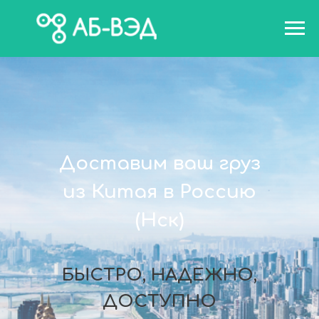
Доставим ваш груз
из Китая в
Россию
(Нск)
БЫСТРО, НАДЕЖНО,
ДОСТУПНО